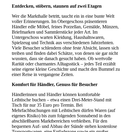
Entdecken, stöbern, staunen auf zwei Etagen
Wer die Markthalle betritt, taucht ein in eine bunte Welt
voller Erinnerungen. Im Obergeschoss präsentieren
Händler edle Möbel, feines Porzellan, Gemälde, Münzen,
Briefmarken und Sammlerstücke jeder Art. Im
Untergeschoss warten Kleidung, Haushaltswaren,
Spielzeug und Technik aus verschiedenen Jahrzehnten.
Viele Besucher schlendern ohne feste Absicht, lassen sich
treiben und finden dabei Schätze, von denen sie gar nicht
wussten, dass sie danach gesucht haben. Ob wertvolle
Rarität oder charmantes Alltagsstück – jedes Teil erzählt
seine eigene kleine Geschichte und macht den Bummel zu
einer Reise in vergangene Zeiten.
Komfort für Händler, Genuss für Besucher
Händlerinnen und Händler können komfortable
Leihtische buchen – etwa einen Drei-Meter-Stand mit
Tisch für nur 35 Euro pro Termin. Bei
Mehrfachbuchungen mit Leihtischen dürfen Waren (auf
eigenes Risiko) bis zum folgenden Sonnabend in den
abschließbaren Marktbereichen verbleiben. Für den
bequemen Auf- und Abbau der Stände stehen kostenlose
Transportwagen, eine Entladezone sowie ein großer