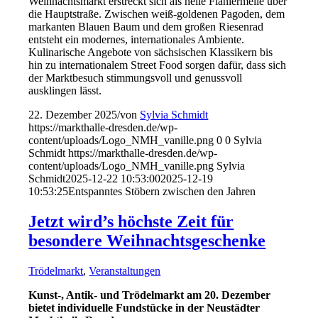
Weihnachtsmarkt erstreckt sich als helle Flaniermeile über
die Hauptstraße. Zwischen weiß-goldenen Pagoden, dem
markanten Blauen Baum und dem großen Riesenrad
entsteht ein modernes, internationales Ambiente.
Kulinarische Angebote von sächsischen Klassikern bis
hin zu internationalem Street Food sorgen dafür, dass sich
der Marktbesuch stimmungsvoll und genussvoll
ausklingen lässt.
22. Dezember 2025
/
von
Sylvia Schmidt
https://markthalle-dresden.de/wp-
content/uploads/Logo_NMH_vanille.png
0
0
Sylvia
Schmidt
https://markthalle-dresden.de/wp-
content/uploads/Logo_NMH_vanille.png
Sylvia
Schmidt
2025-12-22 10:53:00
2025-12-19
10:53:25
Entspanntes Stöbern zwischen den Jahren
Jetzt wird’s höchste Zeit für
besondere Weihnachtsgeschenke
Trödelmarkt
,
Veranstaltungen
Kunst-, Antik- und Trödelmarkt am 20. Dezember
bietet individuelle Fundstücke in der Neustädter