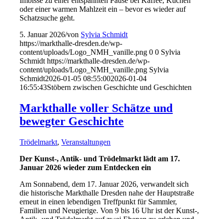
Imbisse zu einer entspannten Pause bei Kaffee, Kuchen
oder einer warmen Mahlzeit ein – bevor es wieder auf
Schatzsuche geht.
5. Januar 2026
/
von
Sylvia Schmidt
https://markthalle-dresden.de/wp-
content/uploads/Logo_NMH_vanille.png
0
0
Sylvia
Schmidt
https://markthalle-dresden.de/wp-
content/uploads/Logo_NMH_vanille.png
Sylvia
Schmidt
2026-01-05 08:55:00
2026-01-04
16:55:43
Stöbern zwischen Geschichte und Geschichten
Markthalle voller Schätze und
bewegter Geschichte
Trödelmarkt
,
Veranstaltungen
Der Kunst-, Antik- und Trödelmarkt lädt am 17.
Januar 2026 wieder zum Entdecken ein
Am Sonnabend, dem 17. Januar 2026, verwandelt sich
die historische Markthalle Dresden nahe der Hauptstraße
erneut in einen lebendigen Treffpunkt für Sammler,
Familien und Neugierige. Von 9 bis 16 Uhr ist der Kunst-,