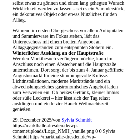
selbst etwas zu gönnen und einen lang gehegten Wunsch
Wirklichkeit werden zu lassen – sei es ein Sammlerstück,
ein dekoratives Objekt oder etwas Nützliches für den
Alltag.
Während im ersten Obergeschoss vor allem Antiquitäten
und Sammlerware im Fokus stehen, lädt das
Untergeschoss mit einem breiten Angebot an
Alltagsgegenständen zum entspannten Stöbern ein.
Winterlicher Ausklang an der Hauptstraße
Wer den Marktbesuch verlängern möchte, kann im
Anschluss noch einen Abstecher auf die Hauptstraße
unternehmen. Dort sorgt der bis zum 4. Januar geöffnete
Augustusmarkt für eine stimmungsvolle Kulisse.
Lichtinstallationen, moderne Marktstände und ein
abwechslungsreiches gastronomisches Angebot laden
zum Verweilen ein. Ob heißes Getränk, kleiner Imbiss
oder süße Leckerei – hier lässt sich der Tag relaxt
ausklingen und ein letzter Hauch Weihnachtszeit
genießen.
29. Dezember 2025
/
von
Sylvia Schmidt
https://markthalle-dresden.de/wp-
content/uploads/Logo_NMH_vanille.png
0
0
Sylvia
Schmidt
https://markthalle-dresden.de/wp-