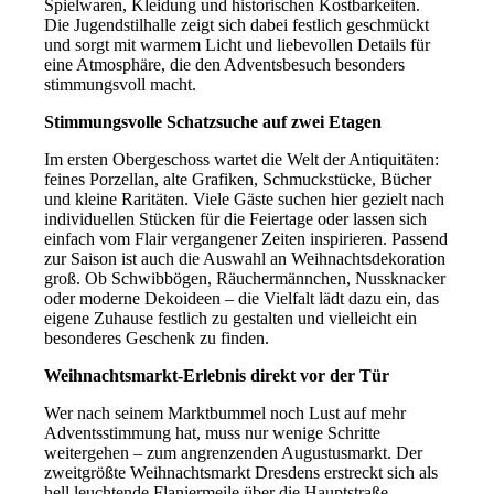
Spielwaren, Kleidung und historischen Kostbarkeiten.
Die Jugendstilhalle zeigt sich dabei festlich geschmückt
und sorgt mit warmem Licht und liebevollen Details für
eine Atmosphäre, die den Adventsbesuch besonders
stimmungsvoll macht.
Stimmungsvolle Schatzsuche auf zwei Etagen
Im ersten Obergeschoss wartet die Welt der Antiquitäten:
feines Porzellan, alte Grafiken, Schmuckstücke, Bücher
und kleine Raritäten. Viele Gäste suchen hier gezielt nach
individuellen Stücken für die Feiertage oder lassen sich
einfach vom Flair vergangener Zeiten inspirieren. Passend
zur Saison ist auch die Auswahl an Weihnachtsdekoration
groß. Ob Schwibbögen, Räuchermännchen, Nussknacker
oder moderne Dekoideen – die Vielfalt lädt dazu ein, das
eigene Zuhause festlich zu gestalten und vielleicht ein
besonderes Geschenk zu finden.
Weihnachtsmarkt-Erlebnis direkt vor der Tür
Wer nach seinem Marktbummel noch Lust auf mehr
Adventsstimmung hat, muss nur wenige Schritte
weitergehen – zum angrenzenden Augustusmarkt. Der
zweitgrößte Weihnachtsmarkt Dresdens erstreckt sich als
hell leuchtende Flaniermeile über die Hauptstraße.