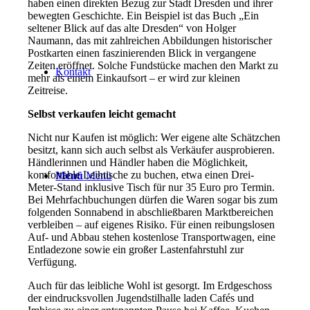
haben einen direkten Bezug zur Stadt Dresden und ihrer
bewegten Geschichte. Ein Beispiel ist das Buch „Ein
seltener Blick auf das alte Dresden“ von Holger
Naumann, das mit zahlreichen Abbildungen historischer
Postkarten einen faszinierenden Blick in vergangene
Zeiten eröffnet. Solche Fundstücke machen den Markt zu
Kontakt
mehr als einem Einkaufsort – er wird zur kleinen
Zeitreise.
Selbst verkaufen leicht gemacht
Nicht nur Kaufen ist möglich: Wer eigene alte Schätzchen
besitzt, kann sich auch selbst als Verkäufer ausprobieren.
Händlerinnen und Händler haben die Möglichkeit,
komfortable Leihtische zu buchen, etwa einen Drei-
Menü
Menü
Meter-Stand inklusive Tisch für nur 35 Euro pro Termin.
Bei Mehrfachbuchungen dürfen die Waren sogar bis zum
folgenden Sonnabend in abschließbaren Marktbereichen
verbleiben – auf eigenes Risiko. Für einen reibungslosen
Auf- und Abbau stehen kostenlose Transportwagen, eine
Entladezone sowie ein großer Lastenfahrstuhl zur
Verfügung.
Auch für das leibliche Wohl ist gesorgt. Im Erdgeschoss
der eindrucksvollen Jugendstilhalle laden Cafés und