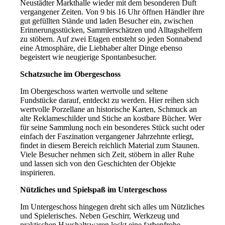
Neustädter Markthalle wieder mit dem besonderen Duft
vergangener Zeiten. Von 9 bis 16 Uhr öffnen Händler ihre
gut gefüllten Stände und laden Besucher ein, zwischen
Erinnerungsstücken, Sammlerschätzen und Alltagshelfern
zu stöbern. Auf zwei Etagen entsteht so jeden Sonnabend
eine Atmosphäre, die Liebhaber alter Dinge ebenso
begeistert wie neugierige Spontanbesucher.
Schatzsuche im Obergeschoss
Im Obergeschoss warten wertvolle und seltene
Fundstücke darauf, entdeckt zu werden. Hier reihen sich
wertvolle Porzellane an historische Karten, Schmuck an
alte Reklameschilder und Stiche an kostbare Bücher. Wer
für seine Sammlung noch ein besonderes Stück sucht oder
einfach der Faszination vergangener Jahrzehnte erliegt,
findet in diesem Bereich reichlich Material zum Staunen.
Viele Besucher nehmen sich Zeit, stöbern in aller Ruhe
und lassen sich von den Geschichten der Objekte
inspirieren.
Nützliches und Spielspaß im Untergeschoss
Im Untergeschoss hingegen dreht sich alles um Nützliches
und Spielerisches. Neben Geschirr, Werkzeug und
praktischen Haushaltswaren lockt eine farbenfrohe