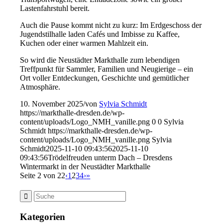
Lastenfahrstuhl bereit.
Auch die Pause kommt nicht zu kurz: Im Erdgeschoss der
Jugendstilhalle laden Cafés und Imbisse zu Kaffee,
Kuchen oder einer warmen Mahlzeit ein.
So wird die Neustädter Markthalle zum lebendigen
Treffpunkt für Sammler, Familien und Neugierige – ein
Ort voller Entdeckungen, Geschichte und gemütlicher
Atmosphäre.
10. November 2025
/
von
Sylvia Schmidt
https://markthalle-dresden.de/wp-
content/uploads/Logo_NMH_vanille.png
0
0
Sylvia
Schmidt
https://markthalle-dresden.de/wp-
content/uploads/Logo_NMH_vanille.png
Sylvia
Schmidt
2025-11-10 09:43:56
2025-11-10
09:43:56
Trödelfreuden unterm Dach – Dresdens
Wintermarkt in der Neustädter Markthalle
Seite 2 von 22
‹
1
2
3
4
›
»
Kategorien