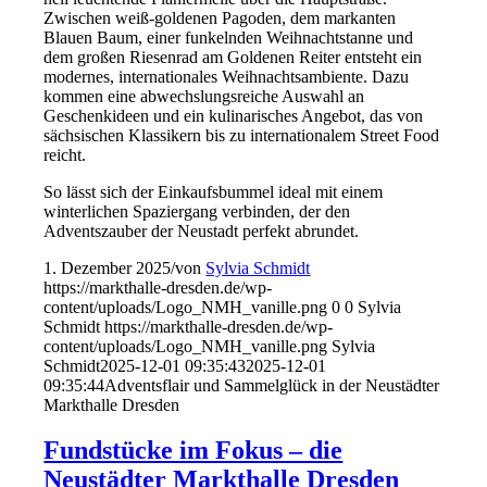
Zwischen weiß-goldenen Pagoden, dem markanten
Blauen Baum, einer funkelnden Weihnachtstanne und
dem großen Riesenrad am Goldenen Reiter entsteht ein
modernes, internationales Weihnachtsambiente. Dazu
kommen eine abwechslungsreiche Auswahl an
Geschenkideen und ein kulinarisches Angebot, das von
sächsischen Klassikern bis zu internationalem Street Food
reicht.
So lässt sich der Einkaufsbummel ideal mit einem
winterlichen Spaziergang verbinden, der den
Adventszauber der Neustadt perfekt abrundet.
1. Dezember 2025
/
von
Sylvia Schmidt
https://markthalle-dresden.de/wp-
content/uploads/Logo_NMH_vanille.png
0
0
Sylvia
Schmidt
https://markthalle-dresden.de/wp-
content/uploads/Logo_NMH_vanille.png
Sylvia
Schmidt
2025-12-01 09:35:43
2025-12-01
09:35:44
Adventsflair und Sammelglück in der Neustädter
Markthalle Dresden
Fundstücke im Fokus – die
Neustädter Markthalle Dresden