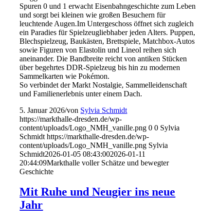
Spuren 0 und 1 erwacht Eisenbahngeschichte zum Leben
und sorgt bei kleinen wie großen Besuchern für
leuchtende Augen.Im Untergeschoss öffnet sich zugleich
ein Paradies für Spielzeugliebhaber jeden Alters. Puppen,
Blechspielzeug, Baukästen, Brettspiele, Matchbox-Autos
sowie Figuren von Elastolin und Lineol reihen sich
aneinander. Die Bandbreite reicht von antiken Stücken
über begehrtes DDR-Spielzeug bis hin zu modernen
Sammelkarten wie Pokémon.
So verbindet der Markt Nostalgie, Sammelleidenschaft
und Familienerlebnis unter einem Dach.
5. Januar 2026
/
von
Sylvia Schmidt
https://markthalle-dresden.de/wp-
content/uploads/Logo_NMH_vanille.png
0
0
Sylvia
Schmidt
https://markthalle-dresden.de/wp-
content/uploads/Logo_NMH_vanille.png
Sylvia
Schmidt
2026-01-05 08:43:00
2026-01-11
20:44:09
Markthalle voller Schätze und bewegter
Geschichte
Mit Ruhe und Neugier ins neue
Jahr