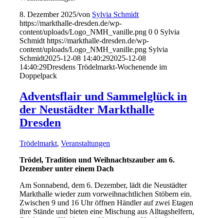
8. Dezember 2025
/
von
Sylvia Schmidt
https://markthalle-dresden.de/wp-
content/uploads/Logo_NMH_vanille.png
0
0
Sylvia
Schmidt
https://markthalle-dresden.de/wp-
content/uploads/Logo_NMH_vanille.png
Sylvia
Schmidt
2025-12-08 14:40:29
2025-12-08
14:40:29
Dresdens Trödelmarkt-Wochenende im
Doppelpack
Adventsflair und Sammelglück in
der Neustädter Markthalle
Dresden
Trödelmarkt
,
Veranstaltungen
Trödel, Tradition und Weihnachtszauber am 6.
Dezember unter einem Dach
Am Sonnabend, dem 6. Dezember, lädt die Neustädter
Markthalle wieder zum vorweihnachtlichen Stöbern ein.
Zwischen 9 und 16 Uhr öffnen Händler auf zwei Etagen
ihre Stände und bieten eine Mischung aus Alltagshelfern,