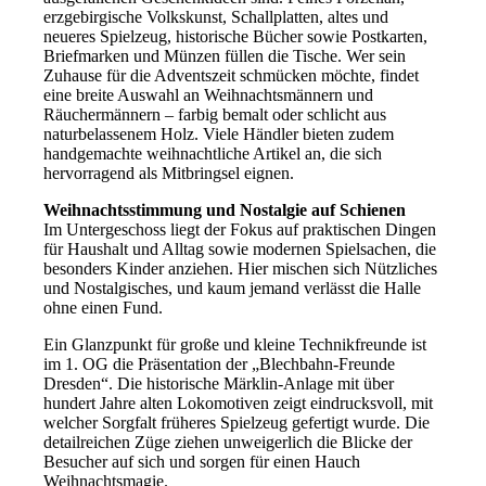
erzgebirgische Volkskunst, Schallplatten, altes und
neueres Spielzeug, historische Bücher sowie Postkarten,
Briefmarken und Münzen füllen die Tische. Wer sein
Zuhause für die Adventszeit schmücken möchte, findet
eine breite Auswahl an Weihnachtsmännern und
Räuchermännern – farbig bemalt oder schlicht aus
naturbelassenem Holz. Viele Händler bieten zudem
handgemachte weihnachtliche Artikel an, die sich
hervorragend als Mitbringsel eignen.
Weihnachtsstimmung und Nostalgie auf Schienen
Im Untergeschoss liegt der Fokus auf praktischen Dingen
für Haushalt und Alltag sowie modernen Spielsachen, die
besonders Kinder anziehen. Hier mischen sich Nützliches
und Nostalgisches, und kaum jemand verlässt die Halle
ohne einen Fund.
Ein Glanzpunkt für große und kleine Technikfreunde ist
im 1. OG die Präsentation der „Blechbahn-Freunde
Dresden“. Die historische Märklin-Anlage mit über
hundert Jahre alten Lokomotiven zeigt eindrucksvoll, mit
welcher Sorgfalt früheres Spielzeug gefertigt wurde. Die
detailreichen Züge ziehen unweigerlich die Blicke der
Besucher auf sich und sorgen für einen Hauch
Weihnachtsmagie.