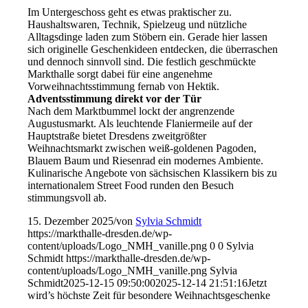
Im Untergeschoss geht es etwas praktischer zu.
Haushaltswaren, Technik, Spielzeug und nützliche
Alltagsdinge laden zum Stöbern ein. Gerade hier lassen
sich originelle Geschenkideen entdecken, die überraschen
und dennoch sinnvoll sind. Die festlich geschmückte
Markthalle sorgt dabei für eine angenehme
Vorweihnachtsstimmung fernab von Hektik.
Adventsstimmung direkt vor der Tür
Nach dem Marktbummel lockt der angrenzende
Augustusmarkt. Als leuchtende Flaniermeile auf der
Hauptstraße bietet Dresdens zweitgrößter
Weihnachtsmarkt zwischen weiß-goldenen Pagoden,
Blauem Baum und Riesenrad ein modernes Ambiente.
Kulinarische Angebote von sächsischen Klassikern bis zu
internationalem Street Food runden den Besuch
stimmungsvoll ab.
15. Dezember 2025
/
von
Sylvia Schmidt
https://markthalle-dresden.de/wp-
content/uploads/Logo_NMH_vanille.png
0
0
Sylvia
Schmidt
https://markthalle-dresden.de/wp-
content/uploads/Logo_NMH_vanille.png
Sylvia
Schmidt
2025-12-15 09:50:00
2025-12-14 21:51:16
Jetzt
wird’s höchste Zeit für besondere Weihnachtsgeschenke