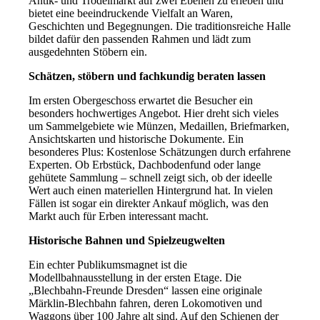
Antik- und Trödelmarkt auf zwei Ebenen zu erleben und
bietet eine beeindruckende Vielfalt an Waren,
Geschichten und Begegnungen. Die traditionsreiche Halle
bildet dafür den passenden Rahmen und lädt zum
ausgedehnten Stöbern ein.
Schätzen, stöbern und fachkundig beraten lassen
Im ersten Obergeschoss erwartet die Besucher ein
besonders hochwertiges Angebot. Hier dreht sich vieles
um Sammelgebiete wie Münzen, Medaillen, Briefmarken,
Ansichtskarten und historische Dokumente. Ein
besonderes Plus: Kostenlose Schätzungen durch erfahrene
Experten. Ob Erbstück, Dachbodenfund oder lange
gehütete Sammlung – schnell zeigt sich, ob der ideelle
Wert auch einen materiellen Hintergrund hat. In vielen
Fällen ist sogar ein direkter Ankauf möglich, was den
Markt auch für Erben interessant macht.
Historische Bahnen und Spielzeugwelten
Ein echter Publikumsmagnet ist die
Modellbahnausstellung in der ersten Etage. Die
„Blechbahn-Freunde Dresden“ lassen eine originale
Märklin-Blechbahn fahren, deren Lokomotiven und
Waggons über 100 Jahre alt sind. Auf den Schienen der