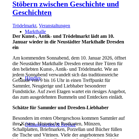
Stöbern zwischen Geschichte und
Geschichten
Trödelmarkt
,
Veranstaltungen
Markthalle
Der Kunst-, Antik- und Trödelmarkt lädt am 10.
Januar wieder in die Neustädter Markthalle Dresden
ein
Am kommenden Sonnabend, dem 10. Januar 2026, öffnet
die Neustädter Markthalle Dresden erneut ihre Türen für
den beliebten Kunst-, Antik- und Trödelmarkt. Wie an
jedem Sonnabend verwandelt sich das traditionsreiche
Händler
Gebäude von 9 bis 16 Uhr in einen Treffpunkt für
Sammler, Neugierige und Liebhaber besonderer
Fundstücke. Auf zwei Etagen wartet ein riesiges Angebot,
das zum ausgedehnten Bummeln und Entdecken einlädt.
Schätze für Sammler und Dresden-Liebhaber
Besonders im ersten Obergeschoss kommen Sammler auf
ihre Kosten. Historische Postkarten, Münzen,
Öffnungszeiten & Service
Schallplatten, Briefmarken, Porzellan und Bücher füllen
die Tische und Vitrinen. Viele der angebotenen Stücke