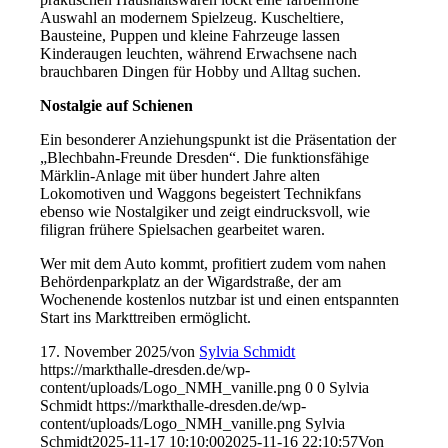
Auswahl an modernem Spielzeug. Kuscheltiere,
Bausteine, Puppen und kleine Fahrzeuge lassen
Kinderaugen leuchten, während Erwachsene nach
brauchbaren Dingen für Hobby und Alltag suchen.
Nostalgie auf Schienen
Ein besonderer Anziehungspunkt ist die Präsentation der
„Blechbahn-Freunde Dresden“. Die funktionsfähige
Märklin-Anlage mit über hundert Jahre alten
Lokomotiven und Waggons begeistert Technikfans
ebenso wie Nostalgiker und zeigt eindrucksvoll, wie
filigran frühere Spielsachen gearbeitet waren.
Wer mit dem Auto kommt, profitiert zudem vom nahen
Behördenparkplatz an der Wigardstraße, der am
Wochenende kostenlos nutzbar ist und einen entspannten
Start ins Markttreiben ermöglicht.
17. November 2025
/
von
Sylvia Schmidt
https://markthalle-dresden.de/wp-
content/uploads/Logo_NMH_vanille.png
0
0
Sylvia
Schmidt
https://markthalle-dresden.de/wp-
content/uploads/Logo_NMH_vanille.png
Sylvia
Schmidt
2025-11-17 10:10:00
2025-11-16 22:10:57
Von