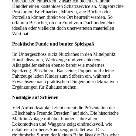
Objekten zu entdecken. Zusätzlich bieten erfahrene
Händler einen kostenlosen Schätzservice an. Mitgebrachte
Postkarten, Briefmarken, Münzen, alte Bücher oder
Porzellan können direkt vor Ort beurteilt werden. So
erfahren Besucher, ob ein Fund vom Dachboden eher
ideellen oder vielleicht doch unerwarteten materiellen
Wert hat.
Praktische Funde und bunter Spielspaß
Im Untergeschoss rückt Nützliches in den Mittelpunkt.
Haushaltswaren, Werkzeuge und verschiedene
Alltagshelfer stehen ebenso bereit wie modernes
Spielzeug. Plüschtiere, Bausteine, Puppen und kleine
Fahrzeuge laden Kinder zum Stöbern ein, während
Erwachsene nach praktischen Dingen oder dekorativen
Ergänzungen für Zuhause suchen.
Nostalgie auf Schienen
Viel Aufmerksamkeit zieht erneut die Präsentation der
„Blechbahn-Freunde Dresden“ auf sich. Die historische
Märklin-Anlage mit über hundert Jahre alten
Lokomotiven und Waggons zeigt eindrucksvoll, wie
detailreich früheres Spielzeug gestaltet war. Das
rhythmische Surren der kleinen Bahn lässt die Besucher