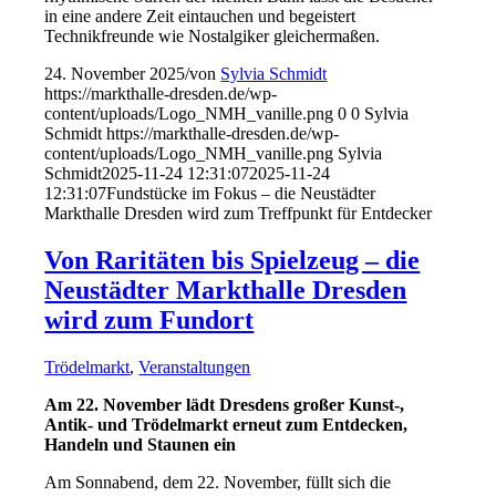
in eine andere Zeit eintauchen und begeistert
Technikfreunde wie Nostalgiker gleichermaßen.
24. November 2025
/
von
Sylvia Schmidt
https://markthalle-dresden.de/wp-
content/uploads/Logo_NMH_vanille.png
0
0
Sylvia
Schmidt
https://markthalle-dresden.de/wp-
content/uploads/Logo_NMH_vanille.png
Sylvia
Schmidt
2025-11-24 12:31:07
2025-11-24
12:31:07
Fundstücke im Fokus – die Neustädter
Markthalle Dresden wird zum Treffpunkt für Entdecker
Von Raritäten bis Spielzeug – die
Neustädter Markthalle Dresden
wird zum Fundort
Trödelmarkt
,
Veranstaltungen
Am 22. November lädt Dresdens großer Kunst-,
Antik- und Trödelmarkt erneut zum Entdecken,
Handeln und Staunen ein
Am Sonnabend, dem 22. November, füllt sich die