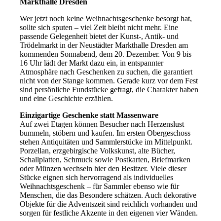
Markthalle Dresden
Wer jetzt noch keine Weihnachtsgeschenke besorgt hat,
sollte sich sputen – viel Zeit bleibt nicht mehr. Eine
passende Gelegenheit bietet der Kunst-, Antik- und
Trödelmarkt in der Neustädter Markthalle Dresden am
kommenden Sonnabend, dem 20. Dezember. Von 9 bis
16 Uhr lädt der Markt dazu ein, in entspannter
Atmosphäre nach Geschenken zu suchen, die garantiert
nicht von der Stange kommen. Gerade kurz vor dem Fest
sind persönliche Fundstücke gefragt, die Charakter haben
und eine Geschichte erzählen.
Einzigartige Geschenke statt Massenware
Auf zwei Etagen können Besucher nach Herzenslust
bummeln, stöbern und kaufen. Im ersten Obergeschoss
stehen Antiquitäten und Sammlerstücke im Mittelpunkt.
Porzellan, erzgebirgische Volkskunst, alte Bücher,
Schallplatten, Schmuck sowie Postkarten, Briefmarken
oder Münzen wechseln hier den Besitzer. Viele dieser
Stücke eignen sich hervorragend als individuelles
Weihnachtsgeschenk – für Sammler ebenso wie für
Menschen, die das Besondere schätzen. Auch dekorative
Objekte für die Adventszeit sind reichlich vorhanden und
sorgen für festliche Akzente in den eigenen vier Wänden.