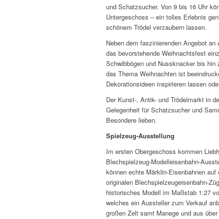
und Schatzsucher. Von 9 bis 16 Uhr kö
Untergeschoss – ein tolles Erlebnis gen
schönem Trödel verzaubern lassen.
Neben dem faszinierenden Angebot an An
das bevorstehende Weihnachtsfest ei
Schwibbögen und Nussknacker bis hin zu
das Thema Weihnachten ist beeindrucke
Dekorationsideen inspirieren lassen ode
Der Kunst-, Antik- und Trödelmarkt in d
Gelegenheit für Schatzsucher und Samml
Besondere lieben.
Spielzeug-Ausstellung
Im ersten Obergeschoss kommen Liebhab
Blechspielzeug-Modelleisenbahn-Ausste
können echte Märklin-Eisenbahnen auf 
originalen Blechspielzeugeisenbahn-Züg
historisches Modell im Maßstab 1:27 v
welches ein Aussteller zum Verkauf anb
großen Zelt samt Manege und aus über 3