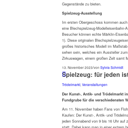
Gegenstände zu bieten.
Spielzeug-Ausstellung
Im ersten Obergeschoss kommen auch Li
eine Blechspielzeug-Modelleisenbahn-A
Besucher können echte Märklin-Eisenba
1). Diese originalen Blechspielzeugeise
großes historisches Modell im Maßstab
sehen sein, welches ein Aussteller zum 
Zirkuswagen, einem großen Zelt samt M
/
13. November 2023
von
Sylvia Schmidt
Spielzeug: für jeden is
Trödelmarkt
,
Veranstaltungen
Der Kunst-, Antik- und Trödelmarkt in
Fundgrube für die verschiedensten 
Am 11. November haben Fans von Floh
Kaufen: Der Kunst-, Antik- und Trödelma
jeden Sonnabend von 9 bis 16 Uhr auf 
statt. Dabei kann man in einer extrem b