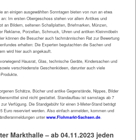
e an einigen ausgewählten Sonntagen bieten von nun an etwa
n an: Im ersten Obergeschoss stehen vor allem Antikes und
 an Bildern, seltenen Schallplatten, Briefmarken, Münzen,
lter Reklame, Porzellan, Schmuck, Uhren und antiken Kleinmöbeln
Hier können die Besucher auch fachmännischen Rat zur Bewertung
enfundes erhalten: Die Experten begutachten die Sachen und
em wird hier auch angekauft.
vorwiegend Hausrat, Glas, technische Geräte, Kindersachen und
sowie verschiedenste Geschenkideen, darunter auch viele
-Produkte.
rborgenen Schätze, Bücher und antike Gegenstände, Nippes, Bilder
bensmittel sind nicht gestattet. Standaufbau ist samstags ab 7
 zur Verfügung. Die Standgebühr für einen 3-Meter-Stand beträgt
r 5 Euro reserviert werden. Also einfach anmelden, kommen und
 Händleranmeldungen unter
www.Flohmarkt-Sachsen.de
.
ter Markthalle – ab 04.11.2023 jeden