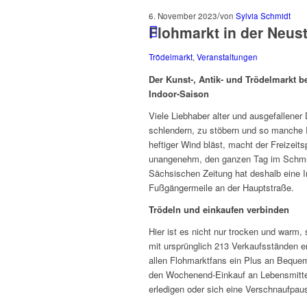
/
6. November 2023
von
Sylvia Schmidt
Flohmarkt in der Neus
Trödelmarkt
,
Veranstaltungen
Der
Kunst-, Antik- und Trödelmarkt b
Indoor-Saison
Viele Liebhaber alter und ausgefallen
schlendern, zu stöbern und so manche Ra
heftiger Wind bläst, macht der Freizeits
unangenehm, den ganzen Tag im Schmudd
Sächsischen Zeitung hat deshalb eine In
Fußgängermeile an der Hauptstraße.
Trödeln und einkaufen verbinden
Hier ist es nicht nur trocken und warm
mit ursprünglich 213 Verkaufsständen er
allen Flohmarktfans ein Plus an Beque
den Wochenend-Einkauf an Lebensmitte
erledigen oder sich eine Verschnaufpa