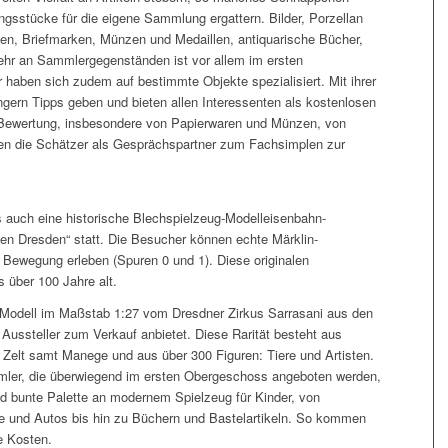
ngsstücke für die eigene Sammlung ergattern. Bilder, Porzellan
n, Briefmarken, Münzen und Medaillen, antiquarische Bücher,
ehr an Sammlergegenständen ist vor allem im ersten
haben sich zudem auf bestimmte Objekte spezialisiert. Mit ihrer
ngern Tipps geben und bieten allen Interessenten als kostenlosen
 Bewertung, insbesondere von Papierwaren und Münzen, von
n die Schätzer als Gesprächspartner zum Fachsimplen zur
 auch eine historische Blechspielzeug-Modelleisenbahn-
en Dresden“ statt. Die Besucher können echte Märklin-
 Bewegung erleben (Spuren 0 und 1). Diese originalen
 über 100 Jahre alt.
 Modell im Maßstab 1:27 vom Dresdner Zirkus Sarrasani aus den
Aussteller zum Verkauf anbietet. Diese Rarität besteht aus
Zelt samt Manege und aus über 300 Figuren: Tiere und Artisten.
mler, die überwiegend im ersten Obergeschoss angeboten werden,
d bunte Palette an modernem Spielzeug für Kinder, von
e und Autos bis hin zu Büchern und Bastelartikeln. So kommen
e Kosten.