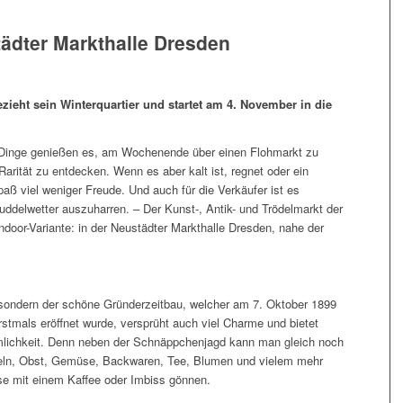
tädter Markthalle Dresden
ezieht sein Winterquartier und startet am 4. November in die
er Dinge genießen es, am Wochenende über einen Flohmarkt zu
rität zu entdecken. Wenn es aber kalt ist, regnet oder ein
paß viel weniger Freude. Und auch für die Verkäufer ist es
elwetter auszuharren. – Der Kunst-, Antik- und Trödelmarkt der
door-Variante: in der Neustädter Markthalle Dresden, nahe der
, sondern der schöne Gründerzeitbau, welcher am 7. Oktober 1899
stmals eröffnet wurde, versprüht auch viel Charme und bietet
mlichkeit. Denn neben der Schnäppchenjagd kann man gleich noch
ln, Obst, Gemüse, Backwaren, Tee, Blumen und vielem mehr
use mit einem Kaffee oder Imbiss gönnen.