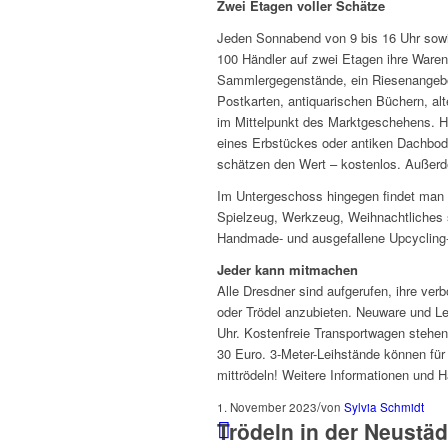
Zwei Etagen voller Schätze
Jeden Sonnabend von 9 bis 16 Uhr sowi
100 Händler auf zwei Etagen ihre Ware
Sammlergegenstände, ein Riesenangebot
Postkarten, antiquarischen Büchern, a
im Mittelpunkt des Marktgeschehens. 
eines Erbstückes oder antiken Dachbod
schätzen den Wert – kostenlos. Außerd
Im Untergeschoss hingegen findet man 
Spielzeug, Werkzeug, Weihnachtliches 
Handmade- und ausgefallene Upcycling
Jeder kann mitmachen
Alle Dresdner sind aufgerufen, ihre ve
oder Trödel anzubieten. Neuware und Le
Uhr. Kostenfreie Transportwagen stehen
30 Euro. 3-Meter-Leihstände können fü
mittrödeln! Weitere Informationen und
/
1. November 2023
von
Sylvia Schmidt
Trödeln in der Neustäd