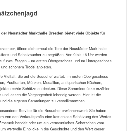
hätzchenjagd
 der Neustädter Markthalle Dresden bietet viele Objekte für
mber, öffnen sich erneut die Tore der Neustädter Markthalle
tfans und Schatzsucher zu begrüßen. Von 9 bis 16 Uhr werden
r auf zwei Etagen – im ersten Obergeschoss und im Untergeschoss
en und schönem Trödel anbieten.
die Vielfalt, die auf die Besucher wartet. Im ersten Obergeschoss
en, Postkarten, Münzen, Medaillen, antiquarischen Büchern,
ekten echte Schätze entdecken. Diese Sammlerstücke erzählen
 und lassen die Vergangenheit lebendig werden. Hier ist die
n und die eigenen Sammlungen zu vervollkommnen.
 besonderer Service für die Besucher erwähnenswert: Sie haben
 um von den Verkaufsprofis eine kostenlose Schätzung des Wertes
 Erbstück handelt oder um ein vermeintliches Schätzchen vom
 um wertvolle Einblicke in die Geschichte und den Wert dieser