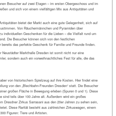
nnen Besucher auf zwei Etagen – im ersten Obergeschoss und im
ießen und sich von einem vielfältigen Mix aus Antiquitäten und
tiquitäten bietet der Markt auch eine gute Gelegenheit, sich auf
nzustimmen. Von Räuchermännchen und Pyramiden über
 individuellen Geschenken für die Lieben – die Vielfalt rund um
nd. Die Besucher können sich von den festlichen
r bereits das perfekte Geschenk für Familie und Freunde finden.
er Neustädter Markthalle Dresden ist somit nicht nur eine
er, sondern auch ein vorweihnachtliches Fest für alle, die das
er von historischem Spielzeug auf ihre Kosten. Hier findet eine
llung von den „Blechbahn-Freunden Dresden“ statt. Die Besucher
einer großen Fläche in Bewegung erleben (Spuren 0 und 1). Diese
e sind teils über 100 Jahre alt. Außerdem wird ein großes
om Dresdner Zirkus Sarrasani aus den 20er Jahren zu sehen sein,
ietet. Diese Rarität besteht aus zahlreichen Zirkuswagen, einem
00 Figuren: Tiere und Artisten.