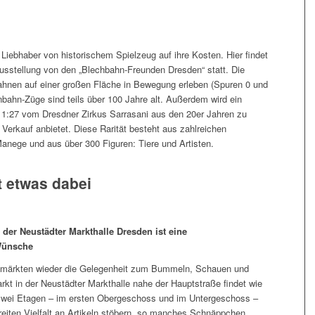
ebhaber von historischem Spielzeug auf ihre Kosten. Hier findet
usstellung von den „Blechbahn-Freunden Dresden“ statt. Die
hnen auf einer großen Fläche in Bewegung erleben (Spuren 0 und
nbahn-Züge sind teils über 100 Jahre alt. Außerdem wird ein
 1:27 vom Dresdner Zirkus Sarrasani aus den 20er Jahren zu
Verkauf anbietet. Diese Rarität besteht aus zahlreichen
anege und aus über 300 Figuren: Tiere und Artisten.
t etwas dabei
 der Neustädter Markthalle Dresden ist eine
Wünsche
märkten wieder die Gelegenheit zum Bummeln, Schauen und
rkt in der Neustädter Markthalle nahe der Hauptstraße findet wie
zwei Etagen – im ersten Obergeschoss und im Untergeschoss –
reiten Vielfalt an Artikeln stöbern, so manches Schnäppchen