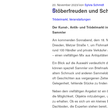
/
20. November 2023
von
Sylvia Schmidt
Stöberfreuden und Sc
Trödelmarkt
,
Veranstaltungen
Der Kunst-, Antik- und Trödelmarkt in
Sammler
Am kommenden Sonnabend, dem 18. Nove
Dresden, Metzer Straße 1, um Flohmark
rund 100 Händler und private Verkäufe
– einen vielfältigen Mix aus Antiquität
Ein Blick auf die Auswahl verdeutlicht 
können speziell Sammler von Briefmark
altem Schmuck und anderen Sammelobj
oft Geschichten aus vergangenen Zeiten
Gelegenheit, fehlende Stücke zu finde
Neben dem vielfältigen Angebot ist ein
die Möglichkeit, Objekte mitzubringen,
zu erhalten. Ob es sich um ein kleines
Dachboden, die Experten stehen bereit,