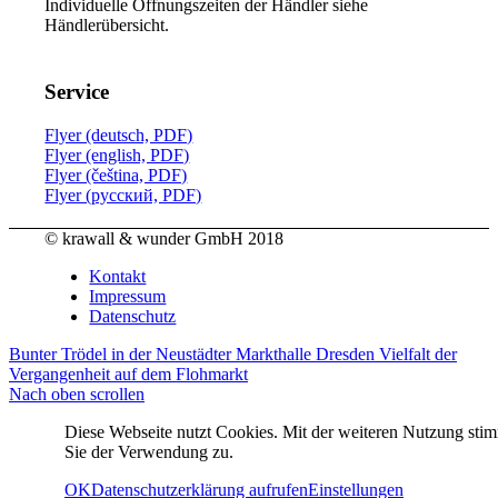
Individuelle Öffnungszeiten der Händler siehe
Händlerübersicht.
Service
Flyer (deutsch, PDF)
Flyer (english, PDF)
Flyer (čeština, PDF)
Flyer (русский, PDF)
© krawall & wunder GmbH 2018
Kontakt
Impressum
Datenschutz
Bunter Trödel in der Neustädter Markthalle Dresden
Vielfalt der
Vergangenheit auf dem Flohmarkt
Nach oben scrollen
Diese Webseite nutzt Cookies. Mit der weiteren Nutzung sti
Sie der Verwendung zu.
OK
Datenschutzerklärung aufrufen
Einstellungen