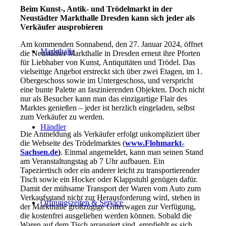
Beim Kunst-, Antik- und Trödelmarkt in der
Neustädter Markthalle Dresden kann sich jeder als
Verkäufer ausprobieren
Am kommenden Sonnabend, den 27. Januar 2024, öffnet
Markthalle
die Neustädter Markthalle in Dresden erneut ihre Pforten
für Liebhaber von Kunst, Antiquitäten und Trödel. Das
vielseitige Angebot erstreckt sich über zwei Etagen, im 1.
Obergeschoss sowie im Untergeschoss, und verspricht
eine bunte Palette an faszinierenden Objekten. Doch nicht
nur als Besucher kann man das einzigartige Flair des
Marktes genießen – jeder ist herzlich eingeladen, selbst
zum Verkäufer zu werden.
Händler
Die Anmeldung als Verkäufer erfolgt unkompliziert über
die Webseite des Trödelmarktes (
www.Flohmarkt-
Sachsen.de
)
. Einmal angemeldet, kann man seinen Stand
am Veranstaltungstag ab 7 Uhr aufbauen. Ein
Tapeziertisch oder ein anderer leicht zu transportierender
Tisch sowie ein Hocker oder Klappstuhl genügen dafür.
Damit der mühsame Transport der Waren vom Auto zum
Verkaufsstand nicht zur Herausforderung wird, stehen in
Öffnungszeiten & Service
der Markthalle großzügige Gitterwagen zur Verfügung,
die kostenfrei ausgeliehen werden können. Sobald die
Waren auf dem Tisch arrangiert sind, empfiehlt es sich,