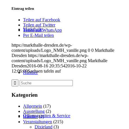
Eintrag teilen
Teilen auf Facebook
Teilen auf Twitter
Markthalle
Teilen auf WhatsApp
Per E-Mail teilen
https://markthalle-dresden.de/wp-
content/uploads/Logo_NMH_vanille.png
0
0
Markthalle
Dresden
https://markthalle-dresden.de/wp-
content/uploads/Logo_NMH_vanille.png
Markthalle
Dresden
2016-08-16 20:35:54
2016-10-22
12:06:09
Sachsen tafeln auf
Händler
Kategorien
Allgemein
(17)
Ausstellung
(2)
Öffnungszeiten & Service
Händler
(2)
Veranstaltungen
(215)
Dixieland
(3)