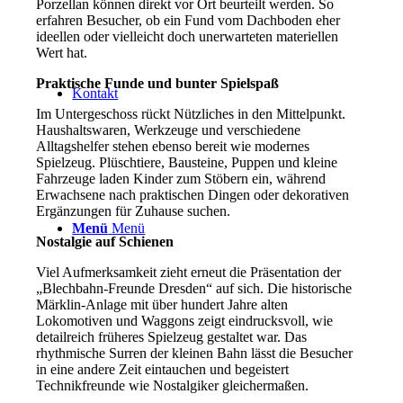
Porzellan können direkt vor Ort beurteilt werden. So
erfahren Besucher, ob ein Fund vom Dachboden eher
ideellen oder vielleicht doch unerwarteten materiellen
Wert hat.
Praktische Funde und bunter Spielspaß
Kontakt
Im Untergeschoss rückt Nützliches in den Mittelpunkt.
Haushaltswaren, Werkzeuge und verschiedene
Alltagshelfer stehen ebenso bereit wie modernes
Spielzeug. Plüschtiere, Bausteine, Puppen und kleine
Fahrzeuge laden Kinder zum Stöbern ein, während
Erwachsene nach praktischen Dingen oder dekorativen
Ergänzungen für Zuhause suchen.
Menü
Menü
Nostalgie auf Schienen
Viel Aufmerksamkeit zieht erneut die Präsentation der
„Blechbahn-Freunde Dresden“ auf sich. Die historische
Märklin-Anlage mit über hundert Jahre alten
Lokomotiven und Waggons zeigt eindrucksvoll, wie
detailreich früheres Spielzeug gestaltet war. Das
rhythmische Surren der kleinen Bahn lässt die Besucher
in eine andere Zeit eintauchen und begeistert
Technikfreunde wie Nostalgiker gleichermaßen.