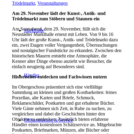
Trödelmarkt
,
Veranstaltungen
Am 29. November lädt der Kunst-, Antik- und
Trödelmarkt zum Stöbern und Staunen ein
Am Sonnabend, dem 29. November, füllt sich die
Markthalle
Neustädter Markthalle erneut mit Leben. Von 9 bis 16
Uhr lädt der große Kunst-, Antik- und Trödelmarkt dazu
ein, zwei Etagen voller Vergangenheit, Überraschungen
und nostalgischer Fundstücke zu erkunden. Zwischen den
historischen Mauern entsteht eine Atmosphäre, die
Kenner alter Dinge ebenso anzieht wie Besucher, die
einfach neugierig auf Besonderes sind.
Händler
Historisches entdecken und Fachwissen nutzen
Im Obergeschoss präsentiert sich eine vielfältige
Sammlung an kleinen und großen Kostbarkeiten: feines
Porzellan, alte Karten und Briefe, Schmuck,
Reklameschilder, Postkarten und gut erhaltene Bücher.
Viele Gäste nehmen sich Zeit, in Ruhe zu suchen, zu
vergleichen und dabei die Geschichten hinter den
Objekten zu entdecken. Zusätzlich bieten erfahrene
Öffnungszeiten & Service
Händler einen kostenlosen Schätzservice an. Mitgebrachte
Postkarten, Briefmarken, Münzen, alte Bücher oder