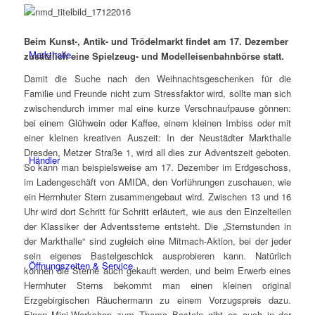
Beim Kunst-, Antik- und Trödelmarkt findet am 17. Dezember
Markthalle
zusätzlich eine Spielzeug- und Modelleisenbahnbörse statt.
Damit die Suche nach den Weihnachtsgeschenken für die
Familie und Freunde nicht zum Stressfaktor wird, sollte man sich
zwischendurch immer mal eine kurze Verschnaufpause gönnen:
bei einem Glühwein oder Kaffee, einem kleinen Imbiss oder mit
einer kleinen kreativen Auszeit: In der Neustädter Markthalle
Dresden, Metzer Straße 1, wird all dies zur Adventszeit geboten.
Händler
So kann man beispielsweise am 17. Dezember im Erdgeschoss,
im Ladengeschäft von AMIDA, den Vorführungen zuschauen, wie
ein Herrnhuter Stern zusammengebaut wird. Zwischen 13 und 16
Uhr wird dort Schritt für Schritt erläutert, wie aus den Einzelteilen
der Klassiker der Adventssterne entsteht. Die „Sternstunden in
der Markthalle“ sind zugleich eine Mitmach-Aktion, bei der jeder
sein eigenes Bastelgeschick ausprobieren kann. Natürlich
Öffnungszeiten & Service
können die Sterne auch gekauft werden, und beim Erwerb eines
Herrnhuter Sterns bekommt man einen kleinen original
Erzgebirgischen Räuchermann zu einem Vorzugspreis dazu.
Einen Mini-Workshop zum Thema Basteln gibt es auch in der