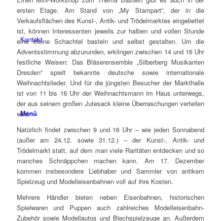
ersten Etage. Am Stand von „My Stampart“, der in die
Verkaufsflächen des Kunst-, Antik- und Trödelmarktes eingebettet
ist, können Interessenten jeweils zur halben und vollen Stunde
Kontakt
eine kleine Schachtel basteln und selbst gestalten. Um die
Adventsstimmung abzurunden, erklingen zwischen 14 und 16 Uhr
festliche Weisen: Das Bläserensemble „Silberberg Musikanten
Dresden“ spielt bekannte deutsche sowie internationale
Weihnachtslieder. Und für die jüngsten Besucher der Markthalle
ist von 11 bis 16 Uhr der Weihnachtsmann im Haus unterwegs,
der aus seinem großen Jutesack kleine Überraschungen verteilen
Menü
wird.
Natürlich findet zwischen 9 und 16 Uhr – wie jeden Sonnabend
(außer am 24.12. sowie 31.12.) – der Kunst-, Antik- und
Trödelmarkt statt, auf dem man viele Raritäten entdecken und so
manches Schnäppchen machen kann. Am 17. Dezember
kommen insbesondere Liebhaber und Sammler von antikem
Spielzeug und Modelleisenbahnen voll auf ihre Kosten.
Mehrere Händler bieten neben Eisenbahnen, historischen
Spielwaren und Puppen auch zahlreiches Modelleisenbahn-
Zubehör sowie Modellautos und Blechspielzeuge an. Außerdem